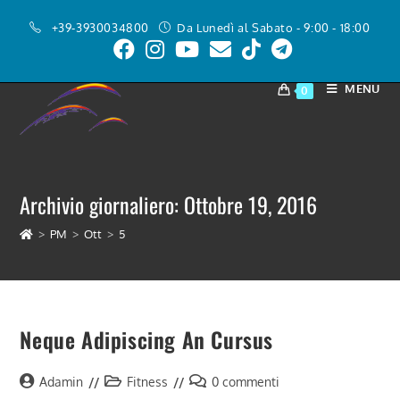
Salta
+39-3930034800
Da Lunedì al Sabato - 9:00 - 18:00
al
contenuto
MENU
0
Archivio giornaliero: Ottobre 19, 2016
>
PM
>
Ott
>
5
Neque Adipiscing An Cursus
Autore
Categoria
Commenti
Adamin
Fitness
0 commenti
dell'articolo:
dell'articolo:
dell'articolo: