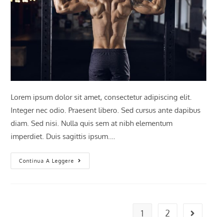
Lorem ipsum dolor sit amet, consectetur adipiscing elit.
Integer nec odio. Praesent libero. Sed cursus ante dapibus
diam. Sed nisi. Nulla quis sem at nibh elementum
imperdiet. Duis sagittis ipsum.…
Praesent
Continua A Leggere
Libro
Se
Cursus
Ante
1
2
Vai alla