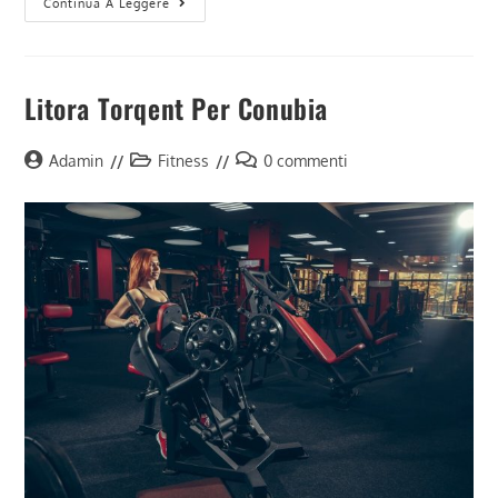
Neque
Continua A Leggere
Adipiscing
An
Cursus
Litora Torqent Per Conubia
Autore
Categoria
Commenti
Adamin
Fitness
0 commenti
dell'articolo:
dell'articolo:
dell'articolo: