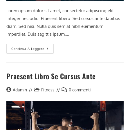
Lorem ipsum dolor sit amet, consectetur adipiscing elit.
Integer nec odio. Praesent libero. Sed cursus ante dapibus
diam. Sed nisi. Nulla quis sem at nibh elementum
imperdiet. Duis sagittis ipsum.…
Litora
Continua A Leggere
Torqent
Per
Conubia
Praesent Libro Se Cursus Ante
Autore
Categoria
Commenti
Adamin
Fitness
0 commenti
dell'articolo:
dell'articolo:
dell'articolo: