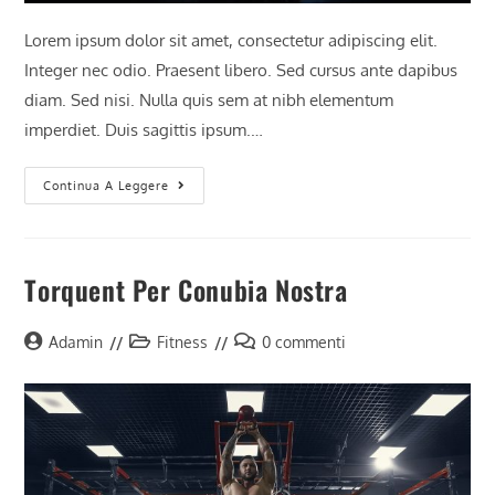
Lorem ipsum dolor sit amet, consectetur adipiscing elit.
Integer nec odio. Praesent libero. Sed cursus ante dapibus
diam. Sed nisi. Nulla quis sem at nibh elementum
imperdiet. Duis sagittis ipsum.…
Interdum
Continua A Leggere
Magna
Augue
Eget
Torquent Per Conubia Nostra
Autore
Categoria
Commenti
Adamin
Fitness
0 commenti
dell'articolo:
dell'articolo:
dell'articolo: