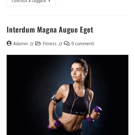
Metus
Continua A Leggere
Vitae
Pharetra
Auctor
Interdum Magna Augue Eget
Autore
Categoria
Commenti
Adamin
Fitness
0 commenti
dell'articolo:
dell'articolo:
dell'articolo: