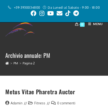
Salta
+39-3930034800
Da Lunedì al Sabato - 9:00 - 18:00
al
contenuto
MENU
0
Archivio annuale: PM
>
PM
>
Pagina 2
Metus Vitae Pharetra Auctor
Autore
Categoria
Commenti
Adamin
Fitness
0 commenti
dell'articolo:
dell'articolo:
dell'articolo: